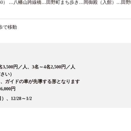
9:30） …八幡山跨線橋…田野町まち歩き…岡御殿（入館）…田野町
歩で移動
500円／人、3名～4名2,500円／人
ださい）
り、ガイドの車が先導する形となります
000円
12/28～1/2