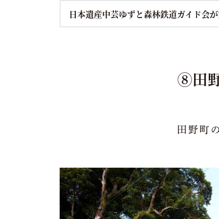
日本遺産中芸ゆずと森林鉄道ガイド会が
⑧田
田野町