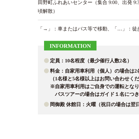
田野町ふれあいセンター（集合 9:00、出発 
頃解散）
「→」：車またはバス等で移動、「…」：徒
INFORMATION
定員：10名程度（最少催行人数2名）
料金：自家用車利用（個人）の場合は2名3,
（1名様と5名様以上はお問い合わせく
※自家用車利用はご自身での運転とな
バスツアーの場合はガイド１名につき6,
岡御殿 休館日：火曜（祝日の場合は翌日）、