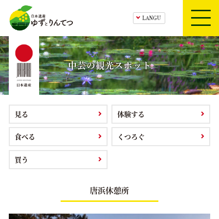
日本遺産ゆずとりんてつ
HOME
中芸の観光スポット
ゆずとりんてつ
構成文化財紹介
見る
体験する
ツアー・体験プログラム
食べる
くつろぐ
中芸の観光スポット
買う
唐浜休憩所
お知らせ
アクセス