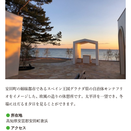
パンフレット
中芸日本遺産マンガ
リンク集
Facebook
instagram
安田町の姉妹都市であるスペイン王国グラナダ県の自治体モンテフリ
オをイメージした、欧風の造りの休憩所です。太平洋を一望でき、冬
場にはだるま夕日を見ることができます。
所在地
高知県安芸郡安田町唐浜
アクセス