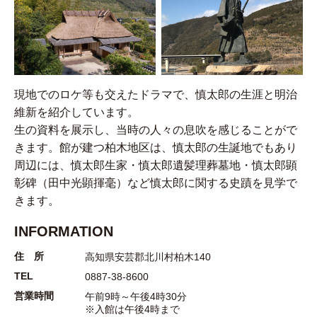
現地でのロケ等も交えたドラマで、慎太郎の生涯と明治
維新を紹介しています。
生の資料を展示し、当時の人々の息吹を感じることがで
きます。館が建つ柏木地区は、慎太郎の生誕地でもあり
周辺には、慎太郎生家・慎太郎遺髪理葬墓地・慎太郎顕
彰碑（田中光顕揮毫）など慎太郎に関する史蹟を見学で
きます。
INFORMATION
住 所
高知県安芸郡北川村柏木140
TEL
0887-38-8600
営業時間
午前9時～午後4時30分
※入館は午後4時まで