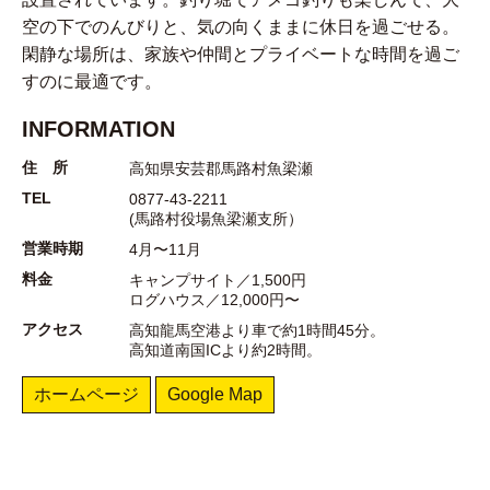
空の下でのんびりと、気の向くままに休日を過ごせる。
閑静な場所は、家族や仲間とプライベートな時間を過ご
すのに最適です。
INFORMATION
住 所
高知県安芸郡馬路村魚梁瀬
TEL
0877-43-2211
(馬路村役場魚梁瀬支所）
営業時期
4月〜11月
料金
キャンプサイト／1,500円
ログハウス／12,000円〜
アクセス
高知龍馬空港より車で約1時間45分。
高知道南国ICより約2時間。
ホームページ
Google Map