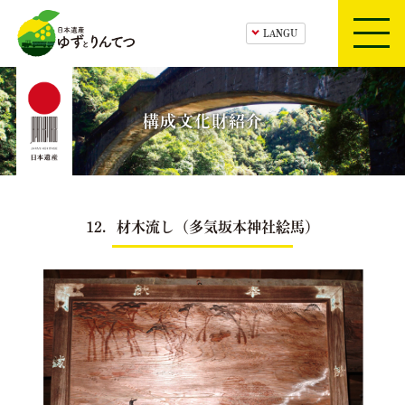
日本遺産ゆずとりんてつ
HOME
構成文化財紹介
ゆずとりんてつ
構成文化財紹介
12．材木流し（多気坂本神社絵馬）
ツアー・体験プログラム
中芸の観光スポット
お知らせ
アクセス