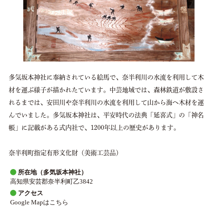
パンフレット
中芸日本遺産マンガ
リンク集
Facebook
多気坂本神社に奉納されている絵馬で、奈半利川の水流を利用して木
instagram
材を運ぶ様子が描かれたています。中芸地域では、森林鉄道が敷設さ
れるまでは、安田川や奈半利川の水流を利用して山から海へ木材を運
んでいました。多気坂本神社は、平安時代の法典「延喜式」の「神名
帳」に記載がある式内社で、1200年以上の歴史があります。
奈半利町指定有形文化財（美術工芸品）
所在地（多気坂本神社）
高知県安芸郡奈半利町乙3842
アクセス
Google Mapはこちら