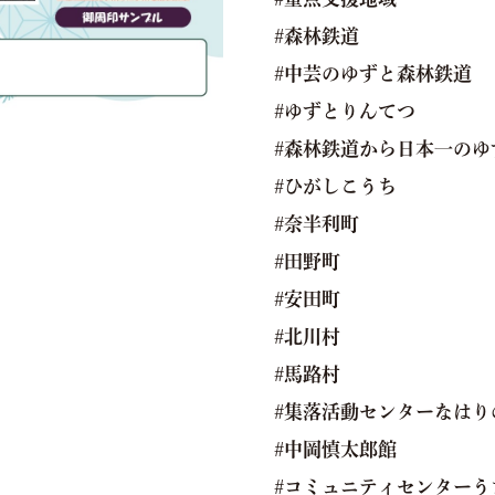
#森林鉄道
#中芸のゆずと森林鉄道
#ゆずとりんてつ
#森林鉄道から日本一のゆ
#ひがしこうち
#奈半利町
#田野町
#安田町
#北川村
#馬路村
#集落活動センターなはり
#中岡慎太郎館
#コミュニティセンターう