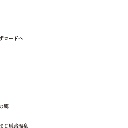
ずロードへ
の郷
まじ馬路温泉