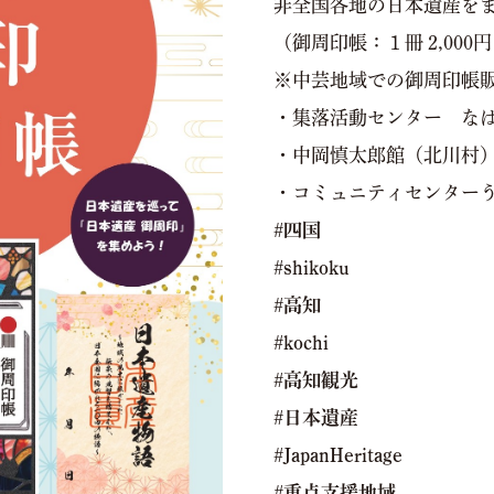
非全国各地の日本遺産を
（御周印帳：１冊 2,000
※中芸地域での御周印帳
・集落活動センター な
・中岡慎太郎館（北川村
・コミュニティセンターう
#四国
#shikoku
#高知
#kochi
#高知観光
#日本遺産
#JapanHeritage
#重点支援地域