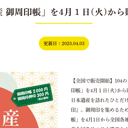
 御周印帳」を4月１日(火)か
更新日：2025.04.03
【全国で販売開始】104
印帳」を4月１日(火)か
日本遺産を訪れたひとだけ
印』。御周印を集めるため
帳」を4月1日から全国各