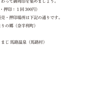
まわって御周印を集めましょう。
円・押印：１回 300円）
販売・押印場所は下記の通りです。
はりの郷（奈半利町）
）
まじ 馬路温泉（馬路村）