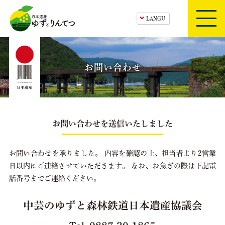
日本遺産ゆずとりんてつ
HOME
お問い合わせ
ゆずとりんてつ
日本遺産ゆずとりんてつ
お問い合わせを送信いたしました
構成文化財紹介
お問い合わせを承りました。
内容を確認の上、担当者より2営業
ツアー・体験プログラム
日以内にご連絡させていただきます。
なお、お急ぎの際は下記電
話番号までご連絡ください。
中芸の観光スポット
中芸のゆずと森林鉄道日本遺産協議会
お知らせ