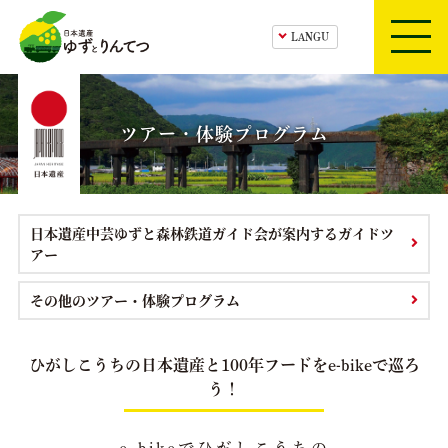
日本遺産ゆずとりんてつ
HOME
ツアー・体験プログラム
ゆずとりんてつ
日本遺産ゆずとりんてつ
日本遺産中芸ゆずと森林鉄道ガイド会が案内するガイドツ
アー
構成文化財紹介
その他のツアー・体験プログラム
ツアー・体験プログラム
ひがしこうちの日本遺産と
100年フードをe-bikeで巡ろ
中芸の観光スポット
う！
お知らせ
e-bikeでひがしこうちの