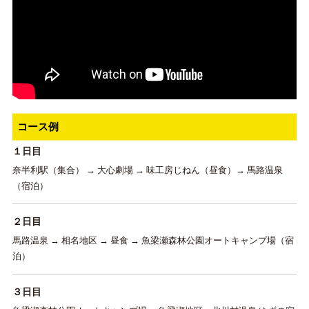
コース例
１日目
奈半利駅（集合） → 大心劇場 → 味工房じねん（昼食）→ 馬路温泉
（宿泊）
２日目
馬路温泉 → 相名地区 → 昼食 → 魚梁瀬森林公園オートキャンプ場（宿
泊）
３日目