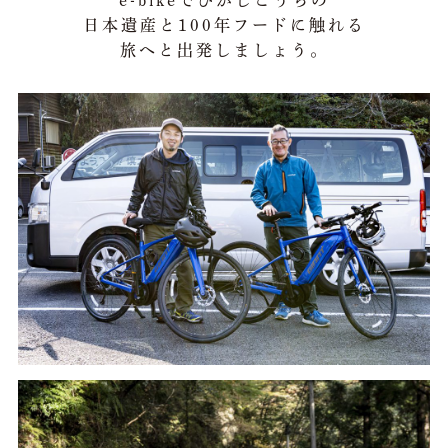
日本遺産と100年フードに触れる
アクセス
旅へと出発しましょう。
パンフレット
中芸日本遺産マンガ
リンク集
Facebook
instagram